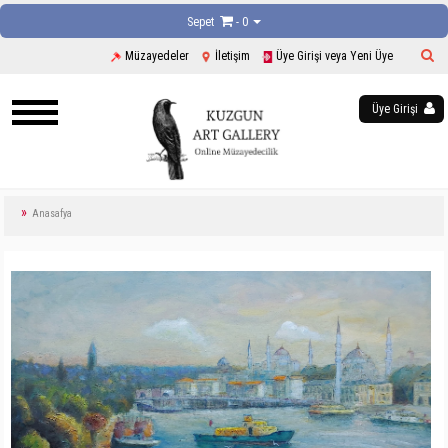
Sepet
- 0
Müzayedeler
İletişim
Üye Girişi veya Yeni Üye
Üye Girişi
Anasafya