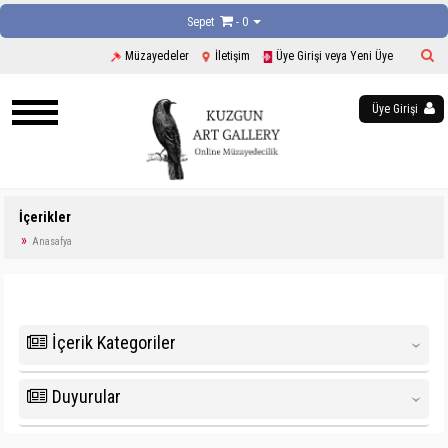
Sepet
- 0
Müzayedeler
İletişim
Üye Girişi veya Yeni Üye
Üye Girişi
İçerikler
Anasafya
İçerik Kategoriler
‹
Duyurular
‹