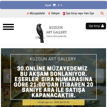
Sepet
- 0
Müzayedeler
İletişim
Üye Girişi veya Yeni Üye
Üye Girişi
«
»