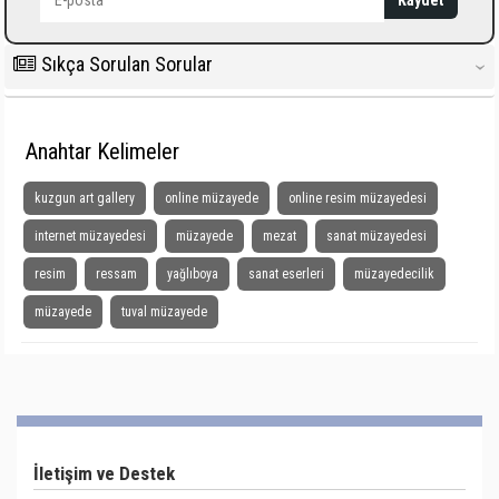
Sıkça Sorulan Sorular
‹
Anahtar Kelimeler
kuzgun art gallery
online müzayede
online resim müzayedesi
internet müzayedesi
müzayede
mezat
sanat müzayedesi
resim
ressam
yağlıboya
sanat eserleri
müzayedecilik
müzayede
tuval müzayede
İletişim ve Destek