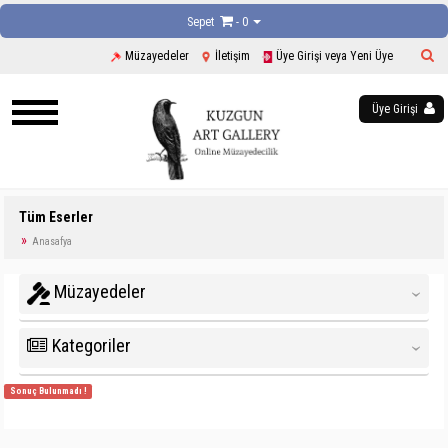
Sepet
- 0
Müzayedeler
İletişim
Üye Girişi veya Yeni Üye
Üye Girişi
Tüm Eserler
Anasafya
Müzayedeler
‹
Kategoriler
‹
Sonuç Bulunmadı !