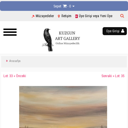
Sepet
- 0
Müzayedeler
İletişim
Üye Girişi veya Yeni Üye
Üye Girişi
Anasafya
Lot: 33 « Önceki
Sonraki » Lot: 35