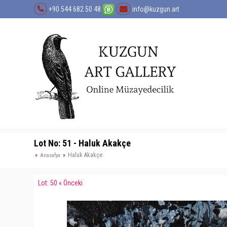
+90 544 682 50 48
info@kuzgun.art
Lot No: 51 - Haluk Akakçe
Haluk Akakçe
Anasafya
Lot: 50 « Önceki