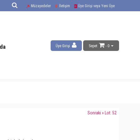
Müzayedeler
İletişim
Üye Girişi veya Yeni Üye
da
Üye Girişi
Sepet
- 0
Sonraki » Lot: 52