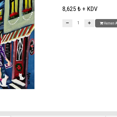
8,625 ₺ + KDV
Hemen A