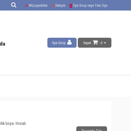
Müzayedeler
İletişim
Üye Girişi veya Yeni Üye
da
Üye Girişi
Sepet
- 0
lik boya. İmzalı.