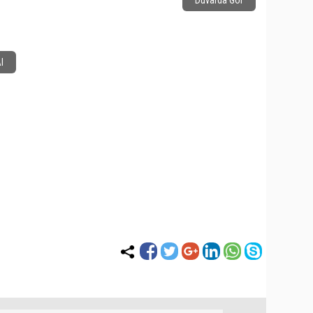
Duvarda Gör
l