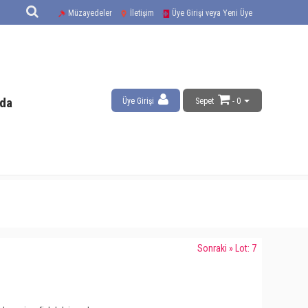
Müzayedeler
İletişim
Üye Girişi veya Yeni Üye
da
Üye Girişi
Sepet
- 0
Sonraki » Lot: 7