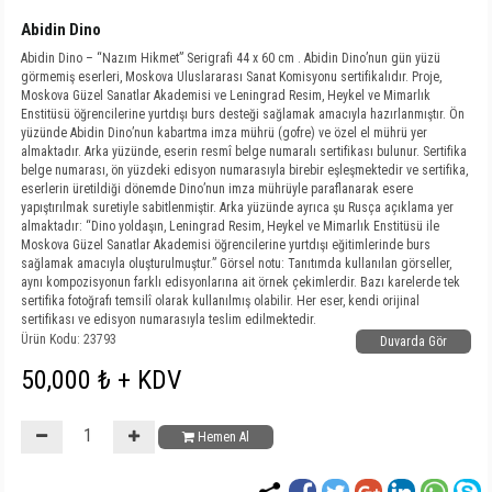
Abidin Dino
Abidin Dino – “Nazım Hikmet” Serigrafi 44 x 60 cm . Abidin Dino’nun gün yüzü
görmemiş eserleri, Moskova Uluslararası Sanat Komisyonu sertifikalıdır. Proje,
Moskova Güzel Sanatlar Akademisi ve Leningrad Resim, Heykel ve Mimarlık
Enstitüsü öğrencilerine yurtdışı burs desteği sağlamak amacıyla hazırlanmıştır. Ön
yüzünde Abidin Dino’nun kabartma imza mührü (gofre) ve özel el mührü yer
almaktadır. Arka yüzünde, eserin resmî belge numaralı sertifikası bulunur. Sertifika
belge numarası, ön yüzdeki edisyon numarasıyla birebir eşleşmektedir ve sertifika,
eserlerin üretildiği dönemde Dino’nun imza mührüyle paraflanarak esere
yapıştırılmak suretiyle sabitlenmiştir. Arka yüzünde ayrıca şu Rusça açıklama yer
almaktadır: “Dino yoldaşın, Leningrad Resim, Heykel ve Mimarlık Enstitüsü ile
Moskova Güzel Sanatlar Akademisi öğrencilerine yurtdışı eğitimlerinde burs
sağlamak amacıyla oluşturulmuştur.” Görsel notu: Tanıtımda kullanılan görseller,
aynı kompozisyonun farklı edisyonlarına ait örnek çekimlerdir. Bazı karelerde tek
sertifika fotoğrafı temsilî olarak kullanılmış olabilir. Her eser, kendi orijinal
sertifikası ve edisyon numarasıyla teslim edilmektedir.
Ürün Kodu: 23793
Duvarda Gör
50,000 ₺ + KDV
Hemen Al