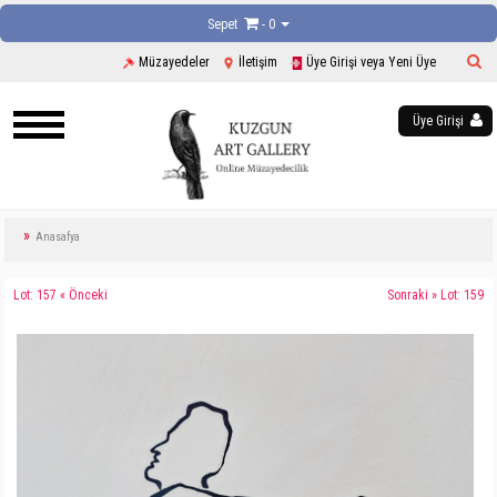
Sepet
- 0
Müzayedeler
İletişim
Üye Girişi veya Yeni Üye
Üye Girişi
Anasafya
Lot: 157 « Önceki
Sonraki » Lot: 159