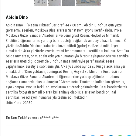
Abidin Dino
Abidin Dino – “Nazım Hikmet” Serigrafi 44 x 60 cm . Abidin Dino’nun gün yüzü
görmemiş eserleri, Moskova Uluslararası Sanat Komisyonu sertifikalıdır. Proje,
Moskova Güzel Sanatlar Akademisi ve Leningrad Resim, Heykel ve Mimarlık
Enstitüsü öğrencilerine yurtdışı burs desteği sağlamak amacıyla hazırlanmıştır. Ön
yüzünde Abidin Dino’nun kabartma imza mührü (gofre) ve özel el mührü yer
almaktadır. Arka yüzünde, eserin resmî belge numaralı sertifikası bulunur. Sertifika
belge numarası, ön yüzdeki edisyon numarasıyla birebir eşleşmektedir ve sertifika,
eserlerin üretildiği dönemde Dino’nun imza mührüyle paraflanarak esere
yapıştırılmak suretiyle sabitlenmiştir. Arka yüzünde ayrıca şu Rusça açıklama yer
almaktadır: “Dino yoldaşın, Leningrad Resim, Heykel ve Mimarlık Enstitüsü ile
Moskova Güzel Sanatlar Akademisi öğrencilerine yurtdışı eğitimlerinde burs
sağlamak amacıyla oluşturulmuştur.” Görsel notu: Tanıtımda kullanılan görseller,
aynı kompozisyonun farklı edisyonlarına ait örnek çekimlerdir. Bazı karelerde tek
sertifika fotoğrafı temsilî olarak kullanılmış olabilir. Her eser, kendi orijinal
sertifikası ve edisyon numarasıyla teslim edilmektedir.
Ürün Kodu: 23359
En Son Teklif veren :
s***** u***