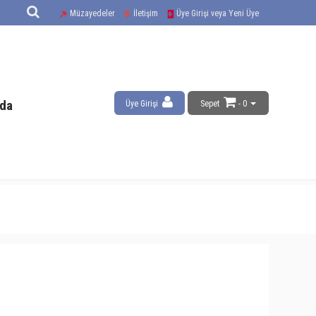
Müzayedeler
İletişim
Üye Girişi veya Yeni Üye
da
Üye Girişi
Sepet
- 0