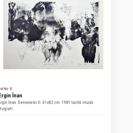
ot No: 8
Ergin İnan
Ergin İnan. Denemeler II. 61x82 cm. 1981 tarihli imzalı
itografi.