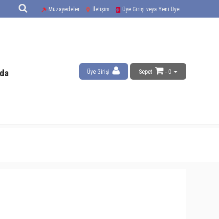
Müzayedeler
İletişim
Üye Girişi veya Yeni Üye
da
Üye Girişi
Sepet
- 0