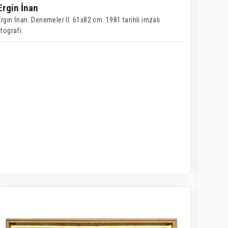
Ergin İnan
Ergin İnan. Denemeler II. 61x82 cm. 1981 tarihli imzalı
itografi.