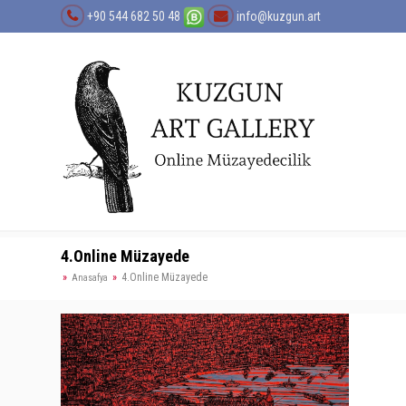
+90 544 682 50 48
info@kuzgun.art
4.Online Müzayede
4.Online Müzayede
Anasafya