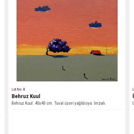
Lot No: 8
L
Behruz Kuul
Behruz Kuul. 40x40 cm. Tuval üzeri yağlıboya. İmzalı.