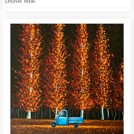
Çerçeveli. İmzalı.