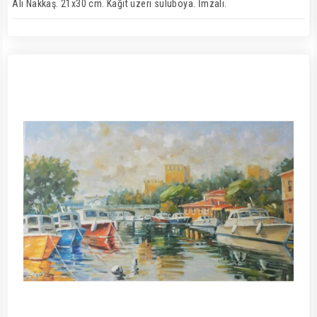
Ali Nakkaş. 21x30 cm. Kağıt üzeri suluboya. İmzalı.